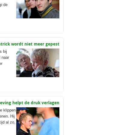
op de
atrick wordt niet meer gepest
 bij
d naar
er
eving helpt de druk verlagen
de klippen
enen. Hij
ijd al zo,