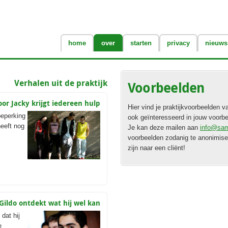
home
over
starten
privacy
nieuws
Verhalen uit de praktijk
Voorbeelden
or Jacky krijgt iedereen hulp
Hier vind je praktijkvoorbeelden 
beperking
ook geïnteresseerd in jouw voorbe
heeft nog
Je kan deze mailen aan
info@sam
voorbeelden zodanig te anonimiser
zijn naar een cliënt!
Gildo ontdekt wat hij wel kan
dat hij
e