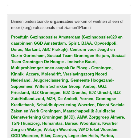
Binnen onderstaande
organisaties
werken of werkten al één of
meer (zorg)professionals met Samen1Plan.nl.
Proeftuin Gezinsdossier Amsterdam (Gezinsdossier020 en
daarbinnen GGD Amsterdam, Spirit, BJAA, Opvoedpoli,
Doras, Markant, ABC Praktijk), Centrum voor Jeugd en
Gezin Gorinchem, Sociaal Team Groningen Beijum, Sociaal
Team Groningen De Hoogte - Indische Buurt,
Multiproblemgezinnen aanpak De Ploeg - Groningen,
Kinnik, Accare, Molendrift, Verslavingszorg Noord
Nederland, Jeugdreclassering, Gemeente Hoogezand-
Sappemeer, Willem Schrikker Groep, Ambiq, GGZ
Friesland, BJZ Groningen, BJZ Drenthe, BJZ Utrecht, BJZ
ZuidHolland-zuid, MZH, De Ambelt, Yorneo, Groningse
Kredietbank, Schuldhulpverlening Woerden, Dienst Sociale
Zaken en Werk Groningen, Maatschappelijk Juridische
Dienstverlening Groningen (MJD), AMW, Zorggroep Almere,
TSN-Thuiszorg, Humanitas, Bureau Woonkans, Kwartier
Zorg en Welzijn, Welzijn Woerden, WMO-loket Woerden,
GGD Woerden, Elker, Careyn, Leger des Heils, Partou,