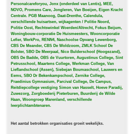
Personalcareforyou, Jonx (onderdeel van Lentis), MEE,
NOVO, Promens Care, Jongleren, Van Boeijen, Eigen Kracht
Centrale. PGB Maanoog, Daat-Drenthe, Calendula,
verschillende huisartsen, wijkagenten / Politie Noord,
Politie Oost, Rechtswinkel Woerden/Altrecht, Fokus Beijum,
Woningbouw-corporatie De Huismeesters, Wooncorporatie
Lefier, WerkPro, RENN4, Naschoolse Opvang Lewenborg,
CBS De Meander, CBS De Woldzoom, ZMLK School De
Bolster, SBO De Meerpaal, Nico Bulderschool (Hoogezand),
OBS De Badde, OBS de Vuurtoren, Augustinus College, Sint
Petrusschool, Maartens College, Werkman College, Van
Lieflandschool (Assen), Siebejan Boumaschool, Lauwers en
Eems, SBO Dr Bekenkampschool, Zernike College,
Praedinius Gymnasium, Parcival College, De Campus,
Reitdiepcollege vestiging Simon van Hasselt, Hoeve Paradij,
Zuwezorg, Zorgboederij Pieterburen, Buurderij de Wilde
Haan, Woongroep Marenland, verschillende
leerplichtambtenaren.
Het aantal betrokken organisaties groeit wekelijks.