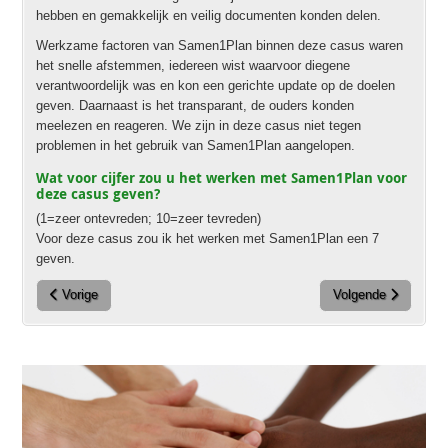
hebben en gemakkelijk en veilig documenten konden delen.
Werkzame factoren van Samen1Plan binnen deze casus waren
het snelle afstemmen, iedereen wist waarvoor diegene
verantwoordelijk was en kon een gerichte update op de doelen
geven. Daarnaast is het transparant, de ouders konden
meelezen en reageren. We zijn in deze casus niet tegen
problemen in het gebruik van Samen1Plan aangelopen.
Wat voor cijfer zou u het werken met Samen1Plan voor
deze casus geven?
(1=zeer ontevreden; 10=zeer tevreden)
Voor deze casus zou ik het werken met Samen1Plan een 7
geven.
Vorig artikel: Sarah Colemont, 1G1P Gezin Centraal
Vorige
Volgende artikel: K
Volgende